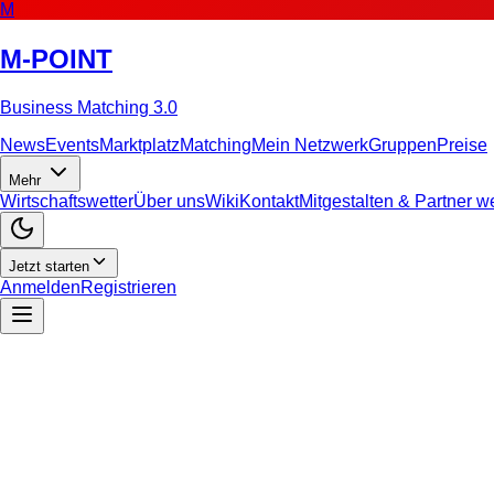
M
M-POINT
Business Matching 3.0
News
Events
Marktplatz
Matching
Mein Netzwerk
Gruppen
Preise
Mehr
Wirtschaftswetter
Über uns
Wiki
Kontakt
Mitgestalten & Partner 
Jetzt starten
Anmelden
Registrieren